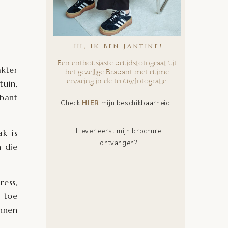
HI, IK BEN JANTINE!
Een enthousiaste bruidsfotograaf uit
kter
het gezellige Brabant met ruime
ervaring in de trouwfotografie.
tuin,
abant
Check
HIER
mijn beschikbaarheid
Liever eerst mijn brochure
ak is
ontvangen?
n die
ress,
e toe
nnen