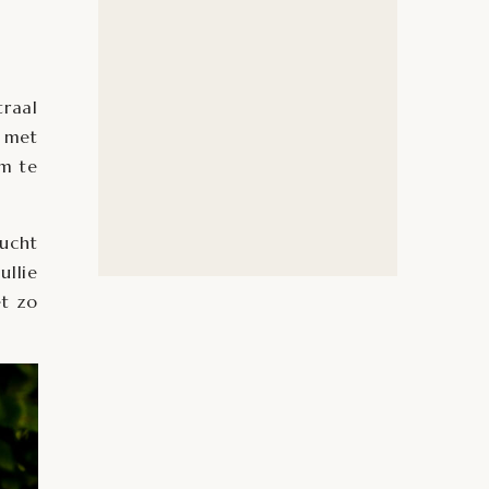
traal
d met
om te
lucht
ullie
et zo