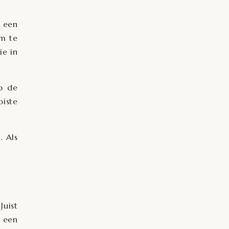
t een
om te
ie in
p de
oiste
. Als
Juist
n een