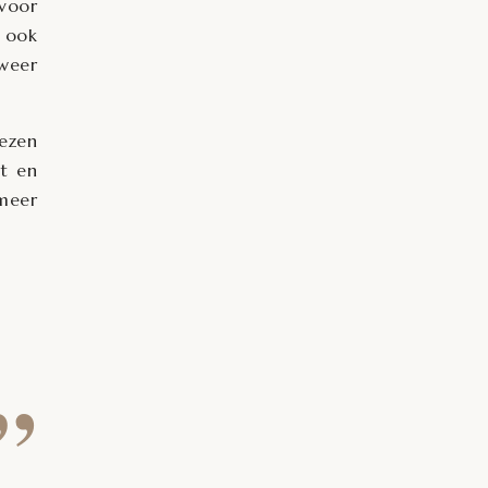
 voor
 ook
 weer
iezen
t
en
 meer
”