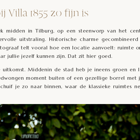
illa 1855 zo fijn is
lek midden in Tilburg, op een steenworp van het cen
feervolle uitstraling. Historische charme gecombineer
tograaf telt vooral hoe een locatie aanvoelt: ruimte 
 jullie jezelf kunnen zijn. Dat zit hier goed.
e uitkomst. Middenin de stad heb je ineens groen en 
dwongen moment buiten of een gezellige borrel met j
schuif je zo naar binnen, waar de klassieke ruimtes n