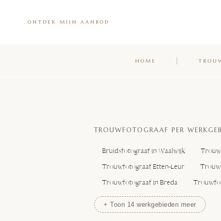
ONTDEK MIJN AANBOD
HOME
TROU
TROUWFOTOGRAAF PER WERKGEB
Bruidsfotograaf in Waalwijk
Trouwf
Trouwfotograaf Etten-Leur
Trouwf
Trouwfotograaf in Breda
Trouwfot
+ Toon 14 werkgebieden meer