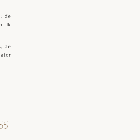
: de
n. Ik
s, de
later
55