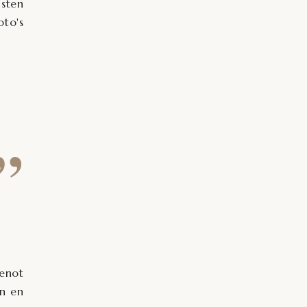
asten
to's
”
genot
en en